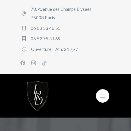
78, Avenue des Champs Elysées
75008 Paris
06 03 33 46 55
06 52 75 31 69
Ouverture : 24h/24 7j/7