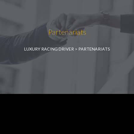
Partenariats
LUXURY RACING DRIVER
>
PARTENARIATS