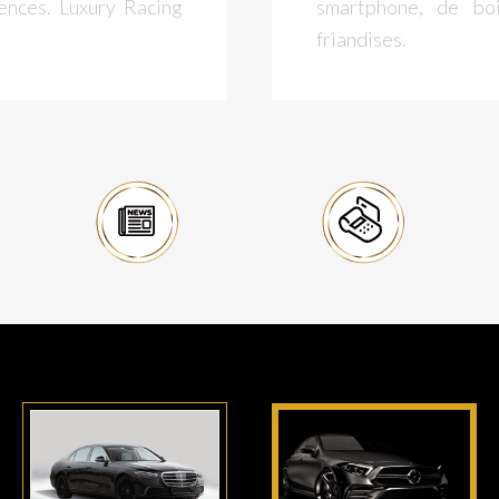
ences. Luxury Racing
smartphone, de boi
friandises.