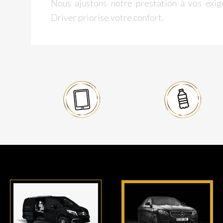
Nous ajustons notre prestation à vos exig
Driver priorise votre confort.