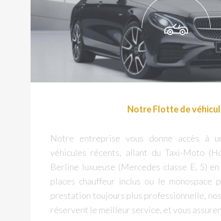
Notre Flotte de véhicu
Notre entreprise vous donne accès à 
véhicules récents, allant du Taxi-Moto (H
Berline luxueuse (Mercedes classe E, S) en
places chauffeur inclus ou le monospace p
prestation toujours plus professionnelle, no
réservent le meilleur service, et vous assuren