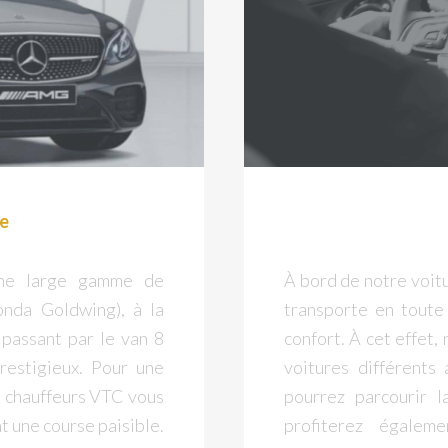
le
une large gamme de
À bord de notre voit
onda Goldwing), à la
transporte en toute 
 passant par le van 8
confort. À cet effet,
restigieux. Pour une
voitures différents 
s chauffeurs VTC vous
pourrez parcourir 
t une course paisible.
profiterez égalem