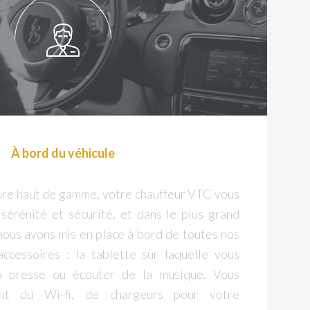
À bord du véhicule
ure haut de gamme, votre chauffeur VTC vous
sérénité et sécurité, et dans le plus grand
 nous avons mis en place à bord de toutes nos
accessoires : la tablette sur laquelle vous
la presse ou écouter de la musique. Vous
ent du Wi-fi, de chargeurs pour votre