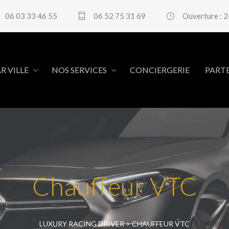
06 03 33 46 55
06 52 75 31 69
Ouverture : 
R VILLE
NOS SERVICES
CONCIERGERIE
PART
Chauffeur VTC
LUXURY RACING DRIVER
>
CHAUFFEUR VTC